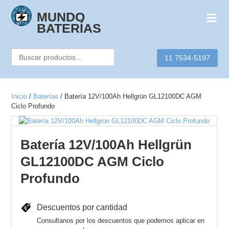
Skip
to
MUNDO
content
BATERÍAS
Buscar
11 7534-5197
por:
Inicio
/
Baterías
/ Batería 12V/100Ah Hellgrün GL12100DC AGM
Ciclo Profundo
Batería 12V/100Ah Hellgrün
GL12100DC AGM Ciclo
Profundo
Descuentos por cantidad
Consultanos por los descuentos que podemos aplicar en