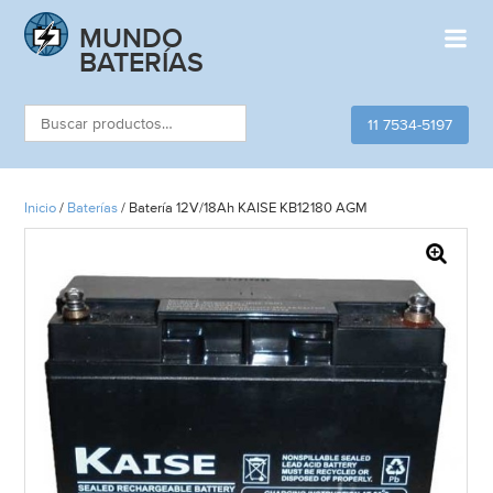
Skip
MUNDO
to
content
BATERÍAS
Buscar
11 7534-5197
por:
Inicio
/
Baterías
/ Batería 12V/18Ah KAISE KB12180 AGM