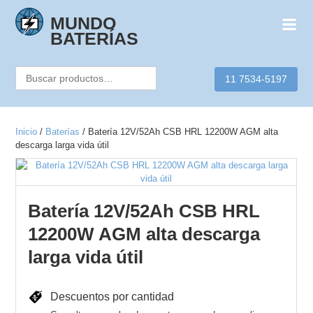
Skip
to
MUNDO
content
BATERÍAS
Buscar
11 7534-5197
por:
Inicio
/
Baterías
/ Batería 12V/52Ah CSB HRL 12200W AGM alta
descarga larga vida útil
Batería 12V/52Ah CSB HRL
12200W AGM alta descarga
larga vida útil
Descuentos por cantidad