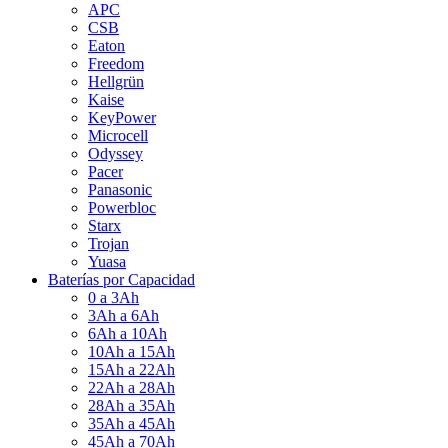
APC
CSB
Eaton
Freedom
Hellgrün
Kaise
KeyPower
Microcell
Odyssey
Pacer
Panasonic
Powerbloc
Starx
Trojan
Yuasa
Baterías por Capacidad
0 a 3Ah
3Ah a 6Ah
6Ah a 10Ah
10Ah a 15Ah
15Ah a 22Ah
22Ah a 28Ah
28Ah a 35Ah
35Ah a 45Ah
45Ah a 70Ah