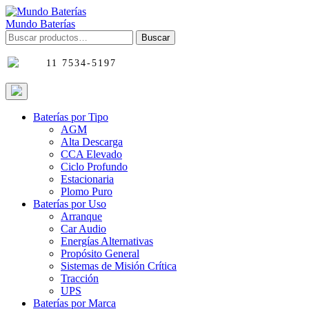
Skip
to
Mundo Baterías
content
Buscar
Buscar
por:
11 7534-5197
Baterías por Tipo
AGM
Alta Descarga
CCA Elevado
Ciclo Profundo
Estacionaria
Plomo Puro
Baterías por Uso
Arranque
Car Audio
Energías Alternativas
Propósito General
Sistemas de Misión Crítica
Tracción
UPS
Baterías por Marca