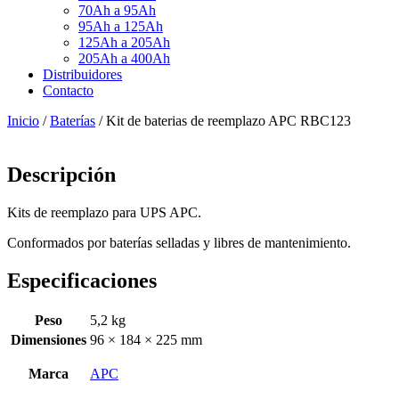
70Ah a 95Ah
95Ah a 125Ah
125Ah a 205Ah
205Ah a 400Ah
Distribuidores
Contacto
Inicio
/
Baterías
/ Kit de baterias de reemplazo APC RBC123
Descripción
Kits de reemplazo para UPS APC.
Conformados por baterías selladas y libres de mantenimiento.
Especificaciones
Peso
5,2 kg
Dimensiones
96 × 184 × 225 mm
Marca
APC