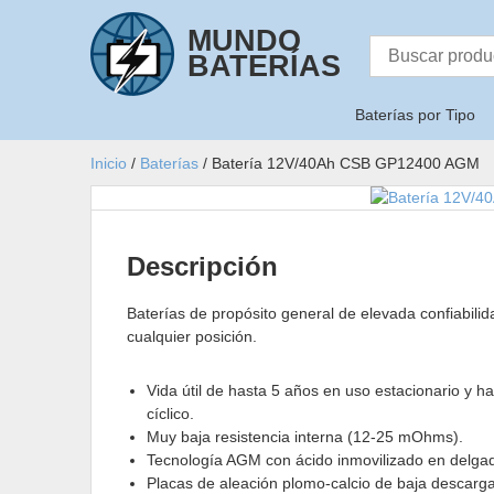
Skip
MUNDO
to
Buscar
content
BATERÍAS
por:
Baterías por Tipo
Inicio
/
Baterías
/ Batería 12V/40Ah CSB GP12400 AGM
Descripción
Baterías de propósito general de elevada confiabilida
cualquier posición.
Vida útil de hasta 5 años en uso estacionario y 
cíclico.
Muy baja resistencia interna (12-25 mOhms).
Tecnología AGM con ácido inmovilizado en delgada
Placas de aleación plomo-calcio de baja descarga