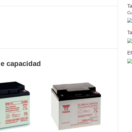
Ta
Cu
Ta
Ef
de capacidad