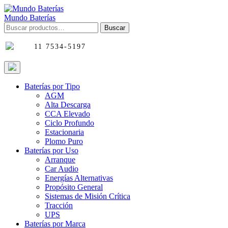
Skip
to
Mundo Baterías
content
Buscar
Buscar
por:
11 7534-5197
Baterías por Tipo
AGM
Alta Descarga
CCA Elevado
Ciclo Profundo
Estacionaria
Plomo Puro
Baterías por Uso
Arranque
Car Audio
Energías Alternativas
Propósito General
Sistemas de Misión Crítica
Tracción
UPS
Baterías por Marca