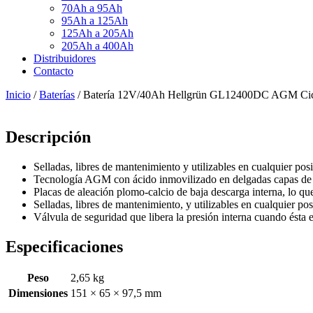
70Ah a 95Ah
95Ah a 125Ah
125Ah a 205Ah
205Ah a 400Ah
Distribuidores
Contacto
Inicio
/
Baterías
/ Batería 12V/40Ah Hellgrün GL12400DC AGM Cic
Descripción
Selladas, libres de mantenimiento y utilizables en cualquier pos
Tecnología AGM con ácido inmovilizado en delgadas capas de f
Placas de aleación plomo-calcio de baja descarga interna, lo qu
Selladas, libres de mantenimiento, y utilizables en cualquier pos
Válvula de seguridad que libera la presión interna cuando ésta es
Especificaciones
Peso
2,65 kg
Dimensiones
151 × 65 × 97,5 mm