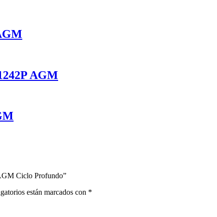
 AGM
X1242P AGM
AGM
 AGM Ciclo Profundo”
gatorios están marcados con
*