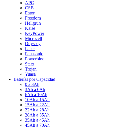
APC
CSB
Eaton
Freedom
Hellgrün
Kaise
KeyPower
Microcell
Odyssey
Pacer
Panasonic
Powerbloc
Starx
Trojan
Yuasa
Baterías por Capacidad
0 a 3Ah
3Ah a 6Ah
6Ah a 10Ah
10Ah a 15Ah
15Ah a 22Ah
22Ah a 28Ah
28Ah a 35Ah
35Ah a 45Ah
45Ah a 70Ah