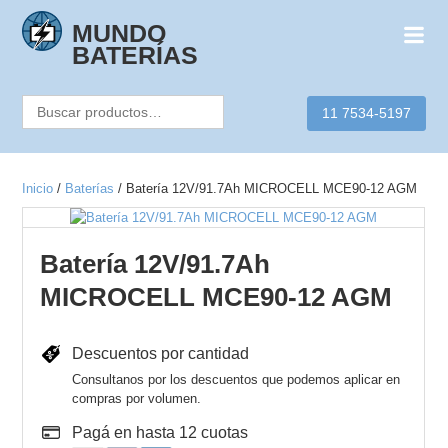
Skip
to
MUNDO
content
BATERÍAS
Buscar
11 7534-5197
por:
Inicio
/
Baterías
/ Batería 12V/91.7Ah MICROCELL MCE90-12 AGM
Batería 12V/91.7Ah
MICROCELL MCE90-12 AGM
Descuentos por cantidad
Consultanos por los descuentos que podemos aplicar en
compras por volumen.
Pagá en hasta 12 cuotas