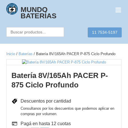
Skip
to
MUNDO
content
BATERÍAS
Buscar
11 7534-5197
por:
Inicio
/
Baterías
/ Batería 8V/165Ah PACER P-875 Ciclo Profundo
Batería 8V/165Ah PACER P-
875 Ciclo Profundo
Descuentos por cantidad
Consultanos por los descuentos que podemos aplicar en
compras por volumen.
Pagá en hasta 12 cuotas