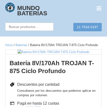
Skip
to
MUNDO
content
BATERÍAS
Buscar
11 7534-5197
por:
Inicio
/
Baterías
/ Batería 8V/170Ah TROJAN T-875 Ciclo Profundo
Batería 8V/170Ah TROJAN T-
875 Ciclo Profundo
Descuentos por cantidad
Consultanos por los descuentos que podemos aplicar en
compras por volumen.
Pagá en hasta 12 cuotas